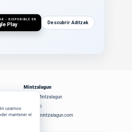
AK - DISPONIBLE EN
Descubrir Aditzak
le Play
Mintzalagun
Sobre Mintzalagun
Contacto
bién usamos
poder mantener el
kaixo@mintzalagun.com