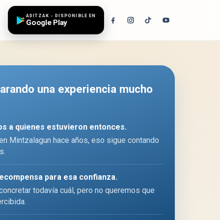
ADITZAK - DISPONIBLE EN
Google Play
arando una experiencia mucho
os a quienes estuvieron entonces.
 en Mintzalagun hace años, eso sigue contando
s.
recompensa para esa confianza.
oncretar todavía cuál, pero no queremos que
rcibida.