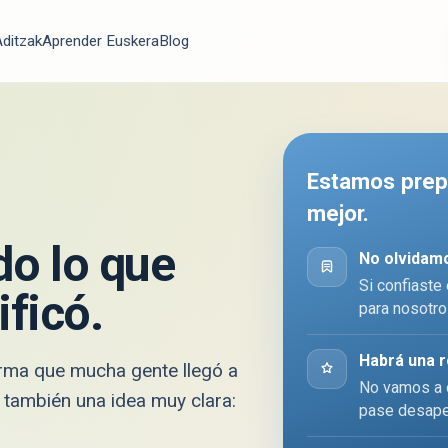
ditzak
Aprender Euskera
Blog
Estamos prep
mejor.
o lo que
No olvidam
Si confiaste
ficó.
para nosotro
Habrá una 
rma que mucha gente llegó a
No vamos a c
también una idea muy clara:
pase desape