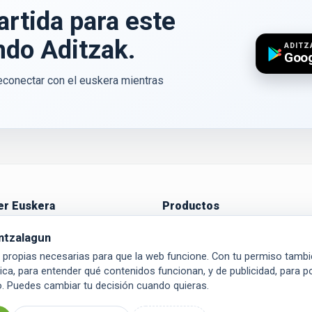
artida para este
ndo Aditzak.
ADITZ
Goog
econectar con el euskera mientras
r Euskera
Productos
a empezar
Aditzak
ntzalagun
Ikasi
propias necesarias para que la web funcione. Con tu permiso tam
tica, para entender qué contenidos funcionan, y de publicidad, para 
o. Puedes cambiar tu decisión cuando quieras.