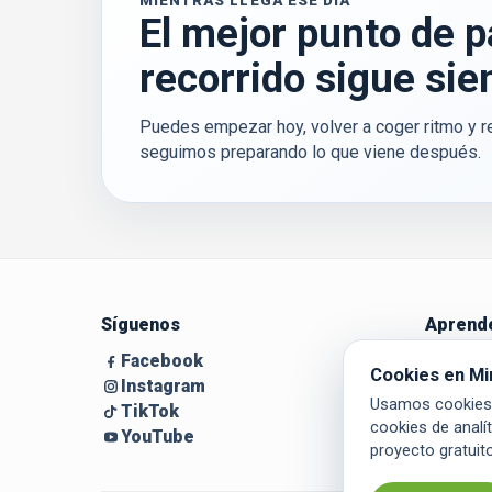
MIENTRAS LLEGA ESE DÍA
El mejor punto de p
recorrido sigue sie
Puedes empezar hoy, volver a coger ritmo y r
seguimos preparando lo que viene después.
Síguenos
Aprende
Facebook
Guía par
Cookies en Mi
Instagram
Blog
Usamos cookies 
TikTok
cookies de analí
YouTube
proyecto gratuit