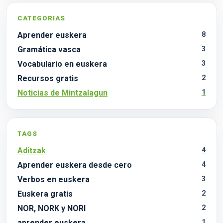
CATEGORIAS
Aprender euskera
8
Gramática vasca
3
Vocabulario en euskera
3
Recursos gratis
2
Noticias de Mintzalagun
1
TAGS
Aditzak
4
Aprender euskera desde cero
4
Verbos en euskera
3
Euskera gratis
2
NOR, NORK y NORI
2
aprender euskera
1