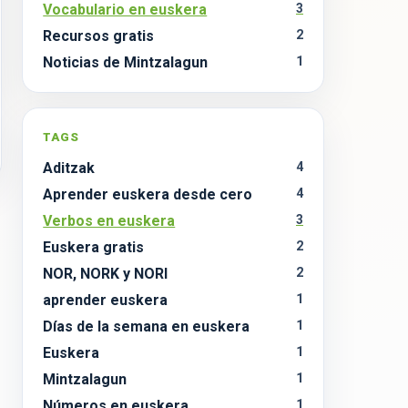
Vocabulario en euskera
3
Recursos gratis
2
Noticias de Mintzalagun
1
TAGS
Aditzak
4
Aprender euskera desde cero
4
1
Verbos en euskera
3
Euskera gratis
2
NOR, NORK y NORI
2
aprender euskera
1
Días de la semana en euskera
1
Euskera
1
Mintzalagun
1
Números en euskera
1