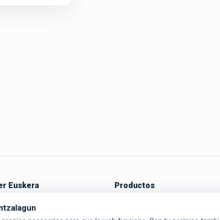
r Euskera
Productos
a empezar
Aditzak
ntzalagun
Ikasi