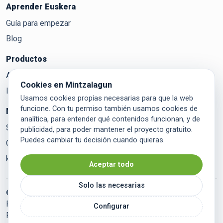
Aprender Euskera
Guía para empezar
Blog
Productos
Aditzak
Cookies en Mintzalagun
Ikasi
Usamos cookies propias necesarias para que la web
funcione. Con tu permiso también usamos cookies de
Mintzalagun
analítica, para entender qué contenidos funcionan, y de
Sobre Mintzalagun
publicidad, para poder mantener el proyecto gratuito.
Puedes cambiar tu decisión cuando quieras.
Contacto
kaixo@mintzalagun.com
Aceptar todo
Solo las necesarias
©
2026
Mintzalagun. Todos los derechos reservados.
Política de privacidad
Política de cookies
Aviso legal
Configurar
Preferencias de cookies