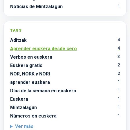
Noticias de Mintzalagun
1
TAGS
Aditzak
4
Aprender euskera desde cero
4
Verbos en euskera
3
Euskera gratis
2
NOR, NORK y NORI
2
aprender euskera
1
Días de la semana en euskera
1
Euskera
1
Mintzalagun
1
Números en euskera
1
Ver más