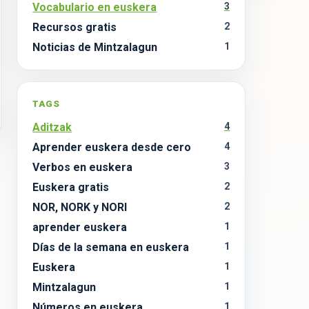
Vocabulario en euskera
3
Recursos gratis
2
Noticias de Mintzalagun
1
TAGS
Aditzak
4
Aprender euskera desde cero
4
1
Verbos en euskera
3
Euskera gratis
2
NOR, NORK y NORI
2
aprender euskera
1
Días de la semana en euskera
1
Euskera
1
Mintzalagun
1
Números en euskera
1