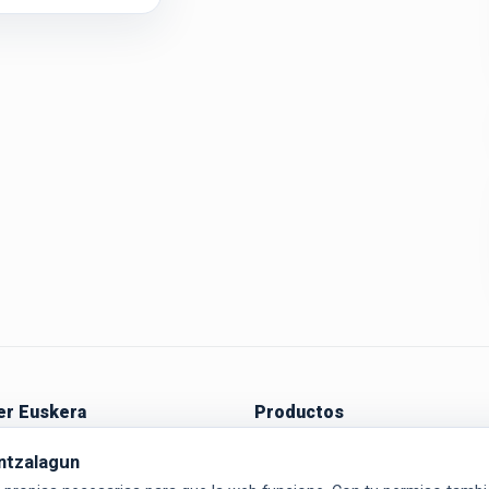
r Euskera
Productos
a empezar
Aditzak
ntzalagun
Ikasi