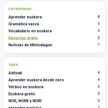
CATEGORIAS
Aprender euskera
8
Gramática vasca
3
Vocabulario en euskera
3
Recursos gratis
2
Noticias de Mintzalagun
1
TAGS
Aditzak
4
Aprender euskera desde cero
4
Verbos en euskera
3
Euskera gratis
2
NOR, NORK y NORI
2
aprender euskera
1